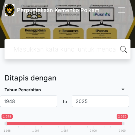
Perpustakaan Kemenko Polkam
Ditapis dengan
Tahun Penerbitan
To
1 948
2 025
1 948
1 967
1 987
2 006
2 025