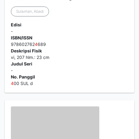
Sulaiman, Abadi
Edisi
-
ISBN/ISSN
978602762
4
689
Deskripsi Fisik
vi, 207 hlm.: 23 cm
Judul Seri
-
No. Panggil
4
00 SUL d