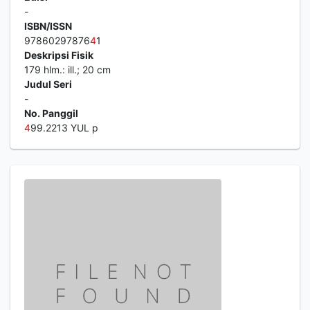
-
ISBN/ISSN
97860297876
4
1
Deskripsi Fisik
179 hlm.: ill.; 20 cm
Judul Seri
-
No. Panggil
4
99.2213 YUL p