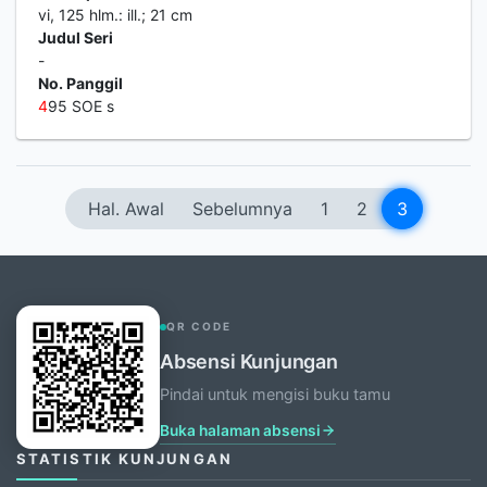
vi, 125 hlm.: ill.; 21 cm
Judul Seri
-
No. Panggil
4
95 SOE s
Hal. Awal
Sebelumnya
1
2
3
QR CODE
Absensi Kunjungan
Pindai untuk mengisi buku tamu
Buka halaman absensi
STATISTIK KUNJUNGAN