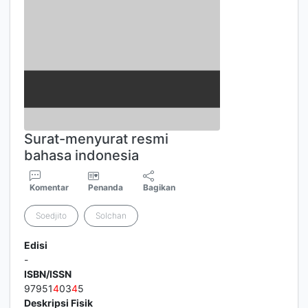
Surat-menyurat resmi
bahasa indonesia
Komentar
Penanda
Bagikan
Soedjito
Solchan
Edisi
-
ISBN/ISSN
97951
4
03
4
5
Deskripsi Fisik