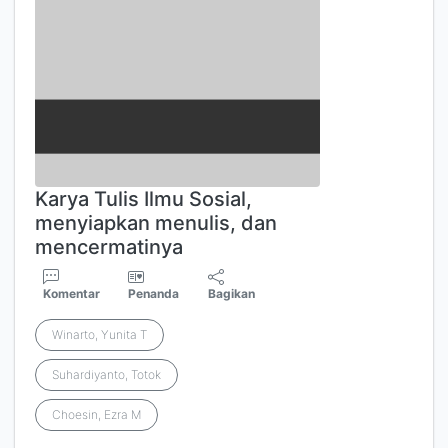
Karya Tulis Ilmu Sosial,
menyiapkan menulis, dan
mencermatinya
Komentar
Penanda
Bagikan
Winarto, Yunita T
Suhardiyanto, Totok
Choesin, Ezra M