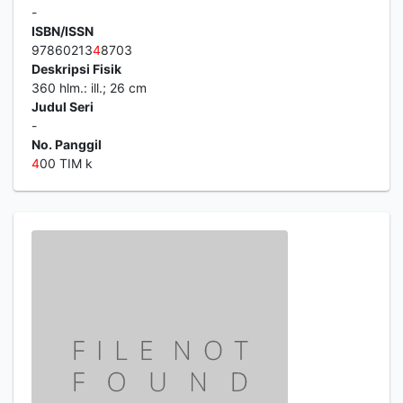
-
ISBN/ISSN
97860213
4
8703
Deskripsi Fisik
360 hlm.: ill.; 26 cm
Judul Seri
-
No. Panggil
4
00 TIM k