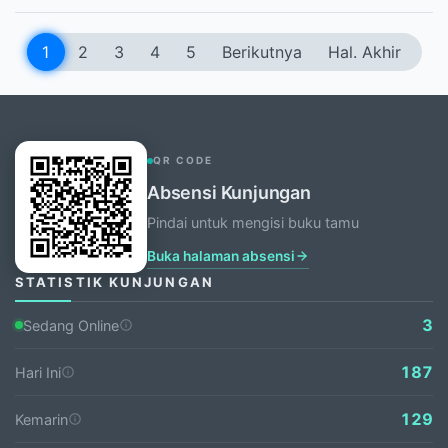
1
2
3
4
5
Berikutnya
Hal. Akhir
QR CODE
Absensi Kunjungan
Pindai untuk mengisi buku tamu
Buka halaman absensi
STATISTIK KUNJUNGAN
3
Sedang Online
187
Hari Ini
129
Kemarin