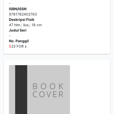
-
ISBN/ISSN
9781782402763
Deskripsi Fisik
47 hlm.: ilus.; 18 cm
Judul Seri
-
No. Panggil
5
23 FOR s