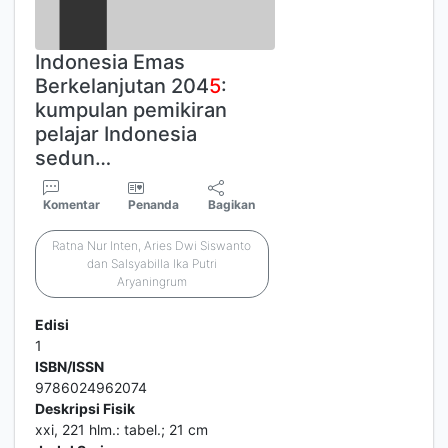
Indonesia Emas
Berkelanjutan 204
5
:
kumpulan pemikiran
pelajar Indonesia
sedun…
Komentar
Penanda
Bagikan
Ratna Nur Inten, Aries Dwi Siswanto
dan Salsyabilla Ika Putri
Aryaningrum
Edisi
1
ISBN/ISSN
9786024962074
Deskripsi Fisik
xxi, 221 hlm.: tabel.; 21 cm