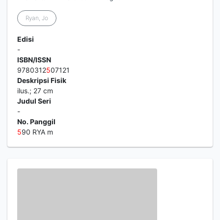
Ryan, Jo
Edisi
-
ISBN/ISSN
9780312
5
07121
Deskripsi Fisik
ilus.; 27 cm
Judul Seri
-
No. Panggil
5
90 RYA m