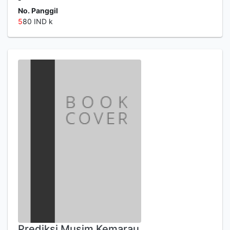
No. Panggil
5
80 IND k
Prediksi Musim Kemarau