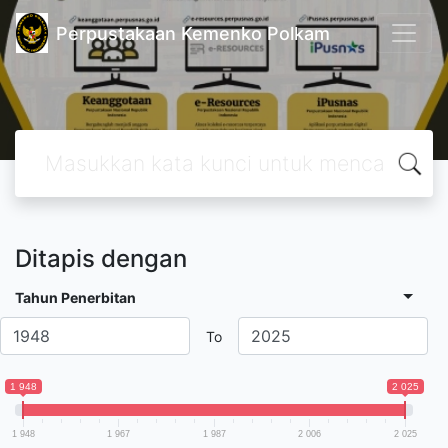
Perpustakaan Kemenko Polkam
Ditapis dengan
Tahun Penerbitan
To
1 948
2 025
1 948
1 967
1 987
2 006
2 025