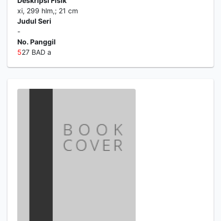
Deskripsi Fisik
xi, 299 hlm,; 21 cm
Judul Seri
-
No. Panggil
5
27 BAD a