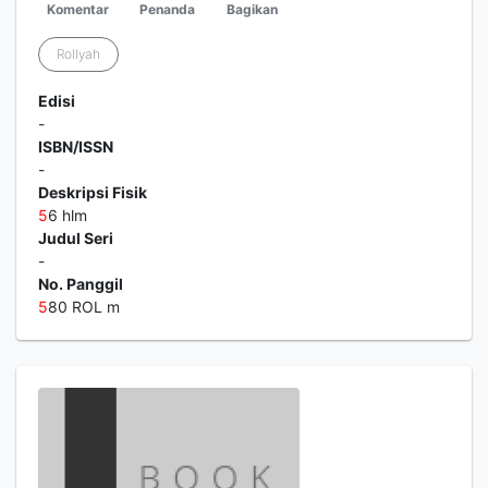
Komentar
Penanda
Bagikan
Rollyah
Edisi
-
ISBN/ISSN
-
Deskripsi Fisik
5
6 hlm
Judul Seri
-
No. Panggil
5
80 ROL m