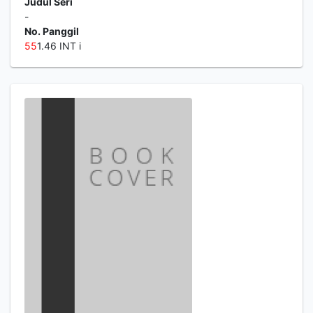
Judul Seri
-
No. Panggil
5
5
1.46 INT i