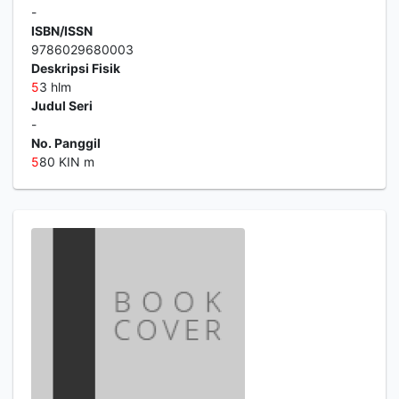
-
ISBN/ISSN
9786029680003
Deskripsi Fisik
5
3 hlm
Judul Seri
-
No. Panggil
5
80 KIN m