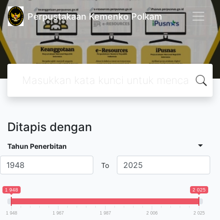
Perpustakaan Kemenko Polkam
Ditapis dengan
Tahun Penerbitan
To
1 948
2 025
1 948
1 967
1 987
2 006
2 025