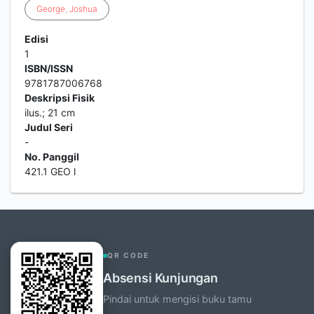
George
,
Joshua
Edisi
1
ISBN/ISSN
9781787006768
Deskripsi Fisik
ilus.; 21 cm
Judul Seri
-
No. Panggil
421.1 GEO l
QR CODE
Absensi Kunjungan
Pindai untuk mengisi buku tamu